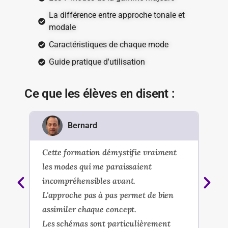
La différence entre approche tonale et
modale
Caractéristiques de chaque mode
Guide pratique d'utilisation
Ce que les élèves en disent :
Bernard
e,
Cette formation démystifie vraiment
Le
is
les modes qui me paraissaient
poi
.
incompréhensibles avant.
La
L'approche pas à pas permet de bien
pr
assimiler chaque concept.
Ma
Les schémas sont particulièrement
po