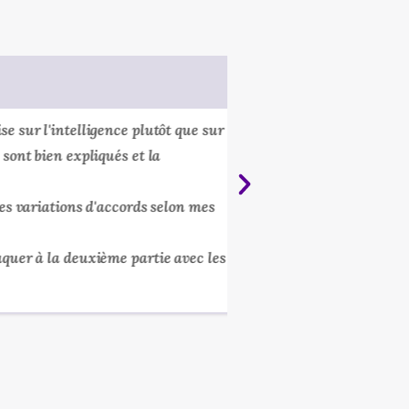
Emmanuel
r l'intelligence plutôt que sur
J'étais sceptique au d
t bien expliqués et la
expliqué simplement.
En deux semaines, j'a
variations d'accords selon mes
maintenant je peux cr
Plus besoin de cherc
r à la deuxième partie avec les
heures !