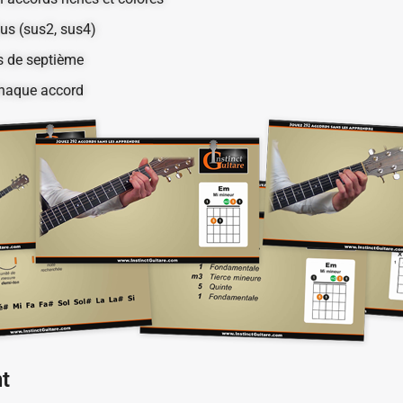
us (sus2, sus4)
ds de septième
 chaque accord
nt